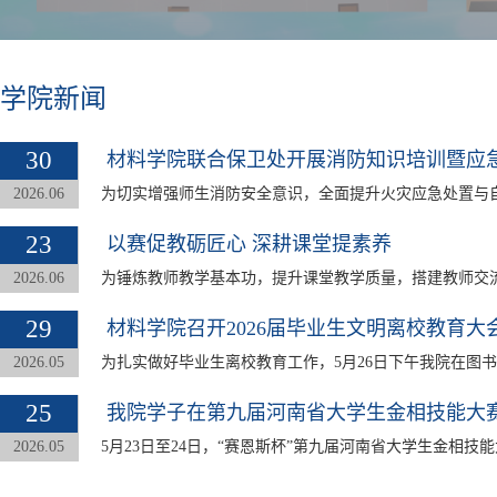
学院新闻
30
材料学院联合保卫处开展消防知识培训暨应
2026.06
为切实增强师生消防安全意识，全面提升火灾应急处置与自救
23
以赛促教砺匠心 深耕课堂提素养
2026.06
为锤炼教师教学基本功，提升课堂教学质量，搭建教师交流学
29
材料学院召开2026届毕业生文明离校教育大
2026.05
为扎实做好毕业生离校教育工作，5月26日下午我院在图书馆
25
我院学子在第九届河南省大学生金相技能大
2026.05
5月23日至24日，“赛恩斯杯”第九届河南省大学生金相技能大