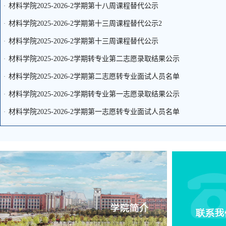
材料学院2025-2026-2学期第十八周课程替代公示
·
材料学院2025-2026-2学期第十三周课程替代公示2
·
材料学院2025-2026-2学期第十三周课程替代公示
·
材料学院2025-2026-2学期转专业第二志愿录取结果公示
·
材料学院2025-2026-2学期第二志愿转专业面试人员名单
·
材料学院2025-2026-2学期转专业第一志愿录取结果公示
·
材料学院2025-2026-2学期第一志愿转专业面试人员名单
·