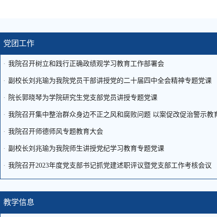
党团工作
我院召开树立和践行正确政绩观学习教育工作部署会
·
副校长刘兆瑜为我院党员干部讲授党的二十届四中全会精神专题党课
·
院长郭晓琴为学院研究生党支部党员讲授专题党课
·
我院召开集中整治群众身边不正之风和腐败问题 以案促改促治警示教育.
·
我院召开师德师风专题教育大会
·
副校长刘兆瑜为我院师生讲授党纪学习教育专题党课
·
我院召开2023年度党支部书记抓党建述职评议暨党支部工作考核会议
·
教学信息